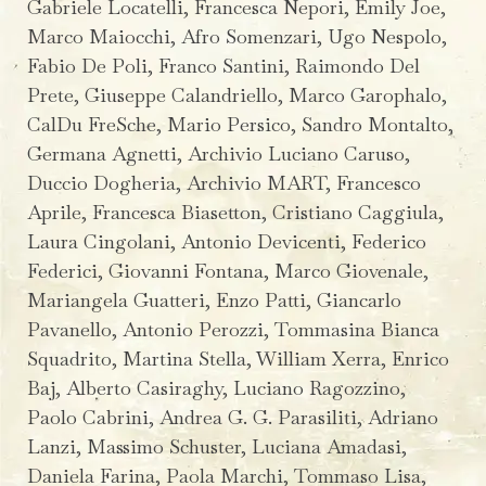
Gabriele Locatelli, Francesca Nepori, Emily Joe,
Marco Maiocchi, Afro Somenzari, Ugo Nespolo,
Fabio De Poli, Franco Santini, Raimondo Del
Prete, Giuseppe Calandriello, Marco Garophalo,
CalDu FreSche, Mario Persico, Sandro Montalto,
Germana Agnetti, Archivio Luciano Caruso,
Duccio Dogheria, Archivio MART, Francesco
Aprile, Francesca Biasetton, Cristiano Caggiula,
Laura Cingolani, Antonio Devicenti, Federico
Federici, Giovanni Fontana, Marco Giovenale,
Mariangela Guatteri, Enzo Patti, Giancarlo
Pavanello, Antonio Perozzi, Tommasina Bianca
Squadrito, Martina Stella, William Xerra, Enrico
Baj, Alberto Casiraghy, Luciano Ragozzino,
Paolo Cabrini, Andrea G. G. Parasiliti, Adriano
Lanzi, Massimo Schuster, Luciana Amadasi,
Daniela Farina, Paola Marchi, Tommaso Lisa,