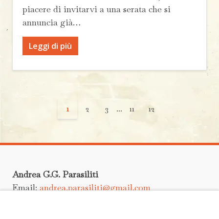
piacere di invitarvi a una serata che si
annuncia già…
Leggi di più
1
2
3
...
11
12
Andrea G.G. Parasiliti
Email:
andrea.parasiliti@gmail.com
Scrivimi un messaggio