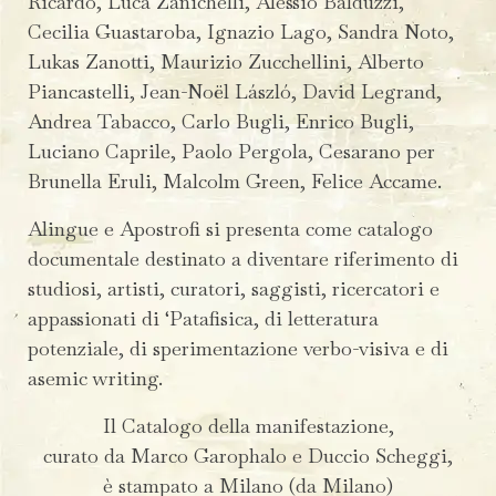
Ricardo, Luca Zanichelli, Alessio Balduzzi,
Cecilia Guastaroba, Ignazio Lago, Sandra Noto,
Lukas Zanotti, Maurizio Zucchellini, Alberto
Piancastelli, Jean-Noël László, David Legrand,
Andrea Tabacco, Carlo Bugli, Enrico Bugli,
Luciano Caprile, Paolo Pergola, Cesarano per
Brunella Eruli, Malcolm Green, Felice Accame.
Alingue e Apostrofi si presenta come catalogo
documentale destinato a diventare riferimento di
studiosi, artisti, curatori, saggisti, ricercatori e
appassionati di ‘Patafisica, di letteratura
potenziale, di sperimentazione verbo-visiva e di
asemic writing.
Il Catalogo della manifestazione,
curato da Marco Garophalo e Duccio Scheggi,
è stampato a Milano (da Milano)