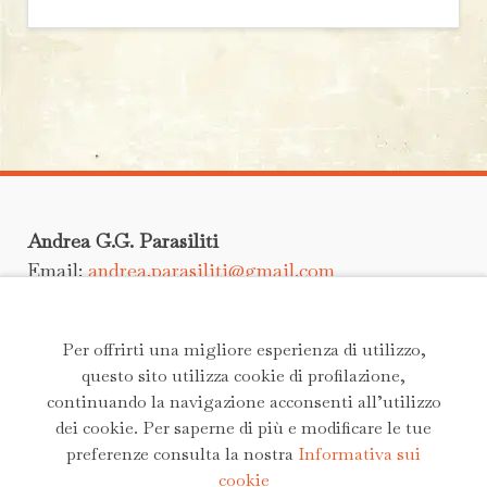
Andrea G.G. Parasiliti
Email:
andrea.parasiliti@gmail.com
Scrivimi un messaggio
Per offrirti una migliore esperienza di utilizzo,
questo sito utilizza cookie di profilazione,
continuando la navigazione acconsenti all’utilizzo
dei cookie. Per saperne di più e modificare le tue
preferenze consulta la nostra
Informativa sui
© 2021 - Tutti i diritti riservati
cookie