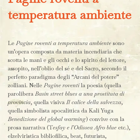
temperatura ambiente
Le
Pagine roventi a temperatura ambiente
sono
un’opera composta da materia incendiaria che
scotta le mani e gli occhi e lo spirito del lettore,
assopito, nell’oblio del sé e del Sacro, secondo il
perfetto paradigma degli “Arcani del potere”
zolliani. Nelle
Pagine roventi
la poesia (quella
parolibera
Basin street blues a una prostituta di
provincia
, quella visiva
Il calice della salvezza
,
quella simbolista apocalittica da Kali Yuga
Benedizione del global warming
) convive con la
prosa narrativa (T
esfay e l’Odissea Afro blue
etc.),
elzelviristica bibliofilica, beat, futurista,