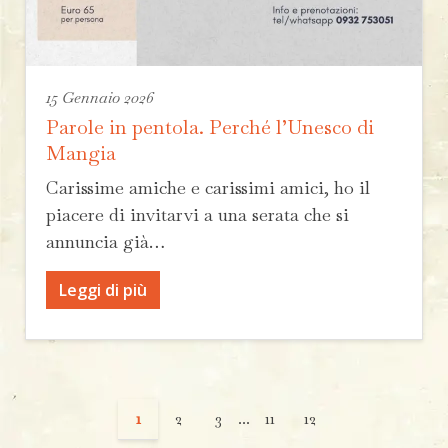
15 Gennaio 2026
Parole in pentola. Perché l’Unesco di
Mangia
Carissime amiche e carissimi amici, ho il
piacere di invitarvi a una serata che si
annuncia già…
Leggi di più
1
2
3
...
11
12