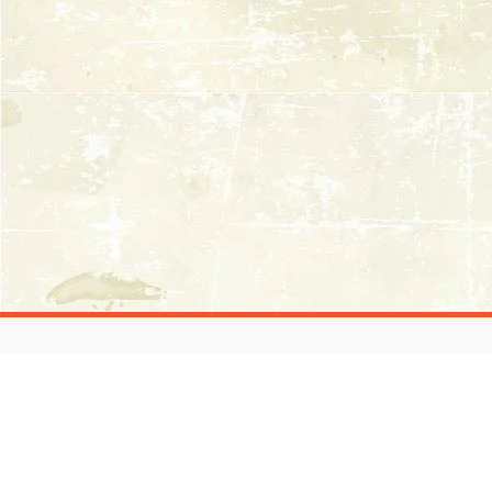
Andrea G.G. Parasiliti
Email:
andrea.parasiliti@gmail.com
Scrivimi un messaggio