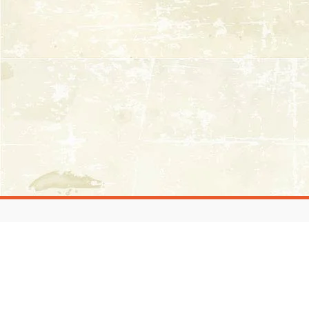
Andrea G.G. Parasiliti
Email:
andrea.parasiliti@gmail.com
Scrivimi un messaggio