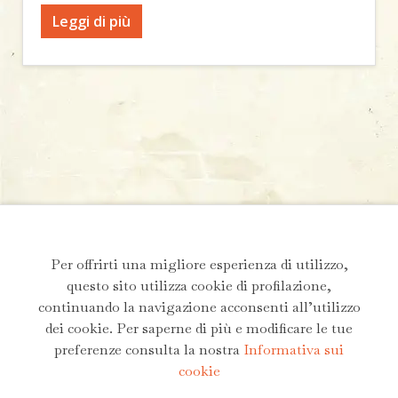
Leggi di più
Per offrirti una migliore esperienza di utilizzo,
questo sito utilizza cookie di profilazione,
Andrea G.G. Parasiliti
continuando la navigazione acconsenti all’utilizzo
Email:
andrea.parasiliti@gmail.com
dei cookie. Per saperne di più e modificare le tue
preferenze consulta la nostra
Informativa sui
Scrivimi un messaggio
cookie