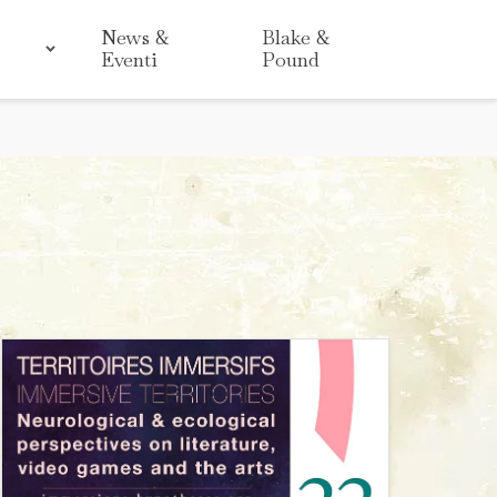
News &
Blake &
Eventi
Pound